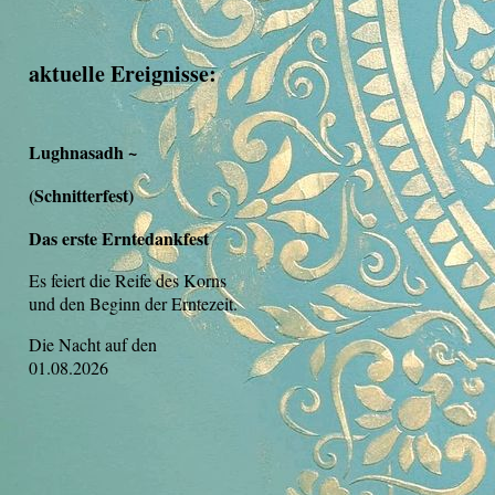
aktuelle Ereignisse:
Lughnasadh ~
(Schnitterfest)
Das erste Erntedankfest
Es feiert die Reife des Korns
und den Beginn der Erntezeit.
Die Nacht auf den
01.08.2026