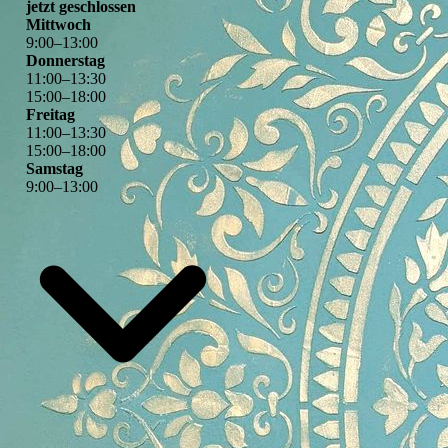
jetzt geschlossen
Mittwoch
9
:
00
–
13
:
00
Donnerstag
11
:
00
–
13
:
30
15
:
00
–
18
:
00
Freitag
11
:
00
–
13
:
30
15
:
00
–
18
:
00
Samstag
9
:
00
–
13
:
00