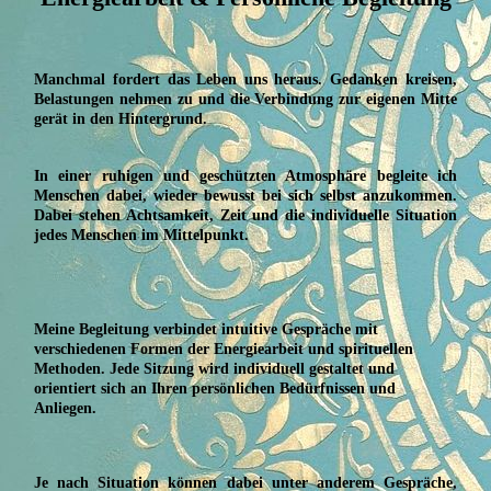
Manchmal fordert das Leben uns heraus. Gedanken kreisen,
Belastungen nehmen zu und die Verbindung zur eigenen Mitte
gerät in den Hintergrund.
In einer ruhigen und geschützten Atmosphäre begleite ich
Menschen dabei, wieder bewusst bei sich selbst anzukommen.
Dabei stehen Achtsamkeit, Zeit und die individuelle Situation
jedes Menschen im Mittelpunkt.
Meine Begleitung verbindet intuitive Gespräche mit
verschiedenen Formen der Energiearbeit und spirituellen
Methoden. Jede Sitzung wird individuell gestaltet und
orientiert sich an Ihren persönlichen Bedürfnissen und
Anliegen.
Je nach Situation können dabei unter anderem Gespräche,